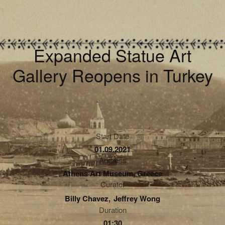
Expanded Statue Art
Gallery Reopens in Turkey
Start Date
01.09.2021
Address
Athens Art Museum, Greece
Curator
Billy Chavez
Jeffrey Wong
Duration
01:30