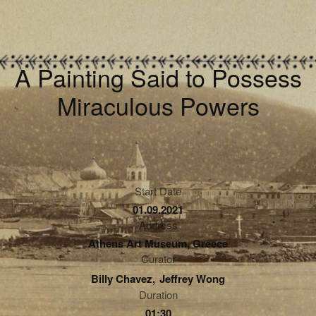
A Painting Said to Possess
Miraculous Powers
Start Date
01.09.2021
Address
Athens Art Museum, Greece
Curator
Billy Chavez
Jeffrey Wong
Duration
01:30